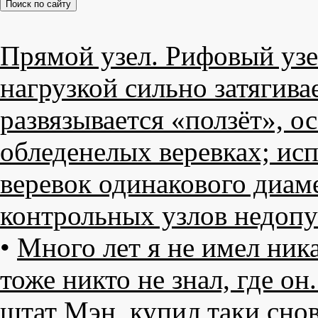
Прямой узел. Рифовый узел
нагрузкой сильно затягива
развязывается «ползёт», о
обледенелых веревках; исп
веревок одинакового диаме
контрольных узлов недопу
•
Много лет я не имел ник
тоже никто не знал, где он
штат Мэн, купил таки снов