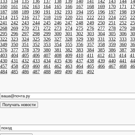
133
134
135
136
137
138
139
140
141
142
143
144
14
160
161
162
163
164
165
166
167
168
169
170
171
17
187
188
189
190
191
192
193
194
195
196
197
198
19
214
215
216
217
218
219
220
221
222
223
224
225
22
241
242
243
244
245
246
247
248
249
250
251
252
25
268
269
270
271
272
273
274
275
276
277
278
279
28
295
296
297
298
299
300
301
302
303
304
305
306
30
322
323
324
325
326
327
328
329
330
331
332
333
33
349
350
351
352
353
354
355
356
357
358
359
360
36
376
377
378
379
380
381
382
383
384
385
386
387
38
403
404
405
406
407
408
409
410
411
412
413
414
41
430
431
432
433
434
435
436
437
438
439
440
441
44
457
458
459
460
461
462
463
464
465
466
467
468
46
484
485
486
487
488
489
490
491
492