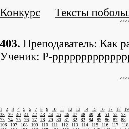
Конкурс
Тексты поболь
<<<
403.
Пpеподаватель: Как p
Ученик: P-ppppppppppppp
<<<
1
2
3
4
5
6
7
8
9
10
11
12
13
14
15
16
17
18
19
38
39
40
41
42
43
44
45
46
47
48
49
50
51
52
53
73
74
75
76
77
78
79
80
81
82
83
84
85
86
87
88
106
107
108
109
110
111
112
113
114
115
116
117
118